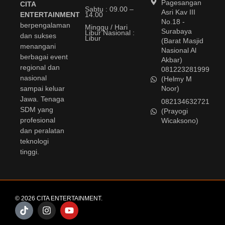
Pagesangan
CITA
Sabtu : 09.00 –
Asri Kav III
14.00
ENTERTAINMENT
No.18 -
berpengalaman
Minggu / Hari
Surabaya
Libur Nasional :
dan sukses
Libur
(Barat Masjid
menangani
Nasional Al
berbagai event
Akbar)
regional dan
081223281999
nasional
(Helmy M
sampai keluar
Noor)
Jawa. Tenaga
082134632721
SDM yang
(Prayogi
profesional
Wicaksono)
dan peralatan
teknologi
tinggi.
© 2026 CITA ENTERTAINMENT.