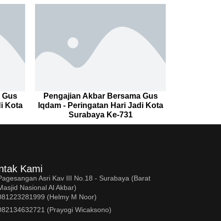
a Gus
Pengajian Akbar Bersama Gus
i Kota
Iqdam - Peringatan Hari Jadi Kota
Surabaya Ke-731
ntak Kami
Pagesangan Asri Kav III No.18 - Surabaya (Barat
Masjid Nasional Al Akbar)
081223281999 (Helmy M Noor)
082134632721 (Prayogi Wicaksono)