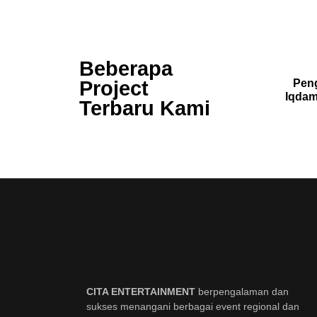
Beberapa
Project
Peng
Iqdam
Terbaru Kami
CITA ENTERTAINMENT
berpengalaman dan
sukses menangani berbagai event regional dan