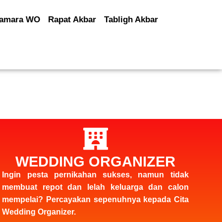
amara WO
Rapat Akbar
Tabligh Akbar
WEDDING ORGANIZER
Ingin pesta pernikahan sukses, namun tidak
membuat repot dan lelah keluarga dan calon
mempelai? Percayakan sepenuhnya kepada Cita
Wedding Organizer.