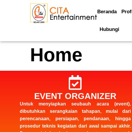
Beranda
Prof
Hubungi
Home
EVENT ORGANIZER
Untuk menyiapkan seubauh acara (event),
dibutuhkan serangkaian tahapan, mulai dari
perencanaan, persiapan, pendanaan, hingga
prosedur teknis kegiatan dari awal sampai akhir.