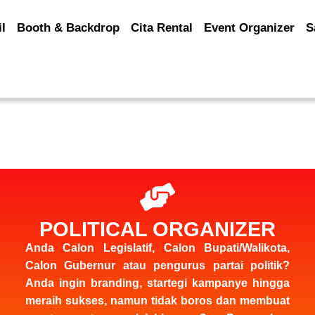
il
Booth & Backdrop
Cita Rental
Event Organizer
S
POLITICAL ORGANIZER
Anda Calon Legislatif, Calon Bupati/Walikota,
Calon Gubernur atau pengurus partai politik?
Anda ingin branding, startegi kampanye hingga
meraih sukses, namun tidak boros dan membuat